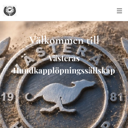
Välkommen till
Västerås
Hundkapplöpningssällskap