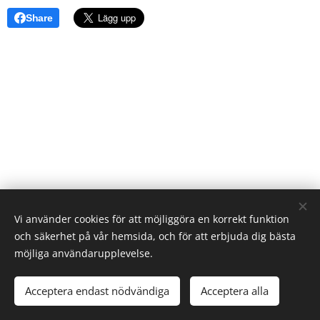
Share
Vi använder cookies för att möjliggöra en korrekt funktion
och säkerhet på vår hemsida, och för att erbjuda dig bästa
möjliga användarupplevelse.
© Västerås hundkapplöpningsällskap
Acceptera endast nödvändiga
Acceptera alla
Skapad med
Webnode
Cookies