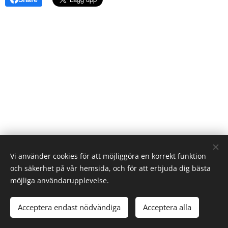
Vi använder cookies för att möjliggöra en korrekt funktion
och säkerhet på vår hemsida, och för att erbjuda dig bästa
möjliga användarupplevelse.
© Västerås hundkapplöpningsällskap
Acceptera endast nödvändiga
Acceptera alla
Skapad med
Webnode
Cookies