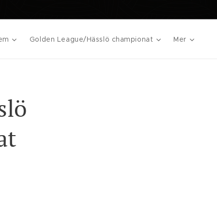
lem
Golden League/Hässlö championat
Mer
slö
at