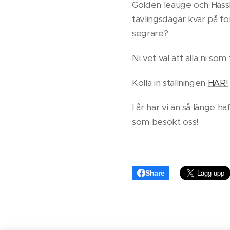
Golden leauge och Hässl
tävlingsdagar kvar på f
segrare?
Ni vet väl att alla ni 
Kolla in ställningen
HÄR!
I år har vi än så länge h
som besökt oss!
Share