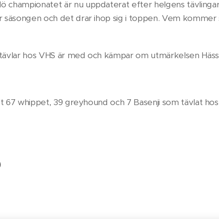
ö championatet är nu uppdaterat efter helgens tävlingar
ör säsongen och det drar ihop sig i toppen. Vem kommer s
som tävlar hos VHS är med och kämpar om utmärkelsen Hä
aft 67 whippet, 39 greyhound och 7 Basenji som tävlat hos os