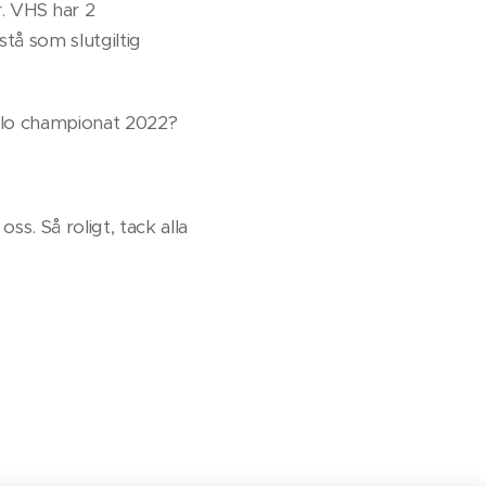
. VHS har 2
tå som slutgiltig
sslo championat 2022?
s. Så roligt, tack alla