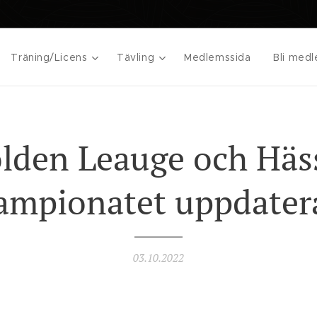
Träning/Licens
Tävling
Medlemssida
Bli med
lden Leauge och Häs
ampionatet uppdater
03.10.2022