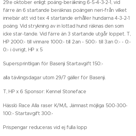
29:e oktober enligt poäng-beräkning 6-5-4-3-2-1, vid
färre än 6 startande beräknas poängen neri-från vilket
innebär att vid tex 4 startande erhåller hundarna 4-3-2-1
poäng. Vid strykning av in lottad hund räknas den som
icke star-tande. Vid färre än 3 startande utgår loppet. T,
HP 2000:- till vinnare 1000:- till 2:an - 500:- till 3:an 0:- - 0:-
0:- i övrigt, HP x 5
Supersprintligan för Basenji Startavgift 150:-
alla tävlingsdagar utom 29/7 gäller för Basenji.
T, HP x 6 Sponsor: Kennel Stoneface
Hässlö Race Alla raser K/M/L Jämnast möjliga 500-300-
100:- Startavgift 300:-
Prispengar reduceras vid ej fulla lopp