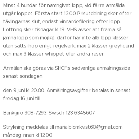
Minst 4 hundar för namngivet lopp, vid färre anmälda
utgår loppet. Första start 13:00 Prisutdelning sker efter
tävlingarnas slut, endast vinnardefilering efter lopp.
Lottning sker tisdagar kl 19. VHS avser att främja så
jämna lopp som möjligt, därför har inte alla lopp klasser
utan sätts ihop enligt regelverk, max 2 klasser greyhound
och max 3 klasser whippet eller andra raser.
Anmälan ska göras via SHCF:s sedvanliga anmälningssida
senast söndagen
den 9 juni kl 20.00. Anmälningsavgifter betalas in senast
fredag 16 juni till
Bankgiro 308-7293, Swisch 123 6345607
Strykning meddelas till maria.blomkvist60@gmail.com
måndag innan kl 12.00