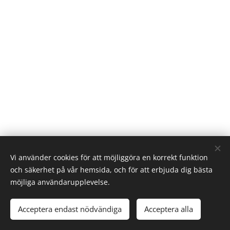
Vi använder cookies för att möjliggöra en korrekt funktion
och säkerhet på vår hemsida, och för att erbjuda dig bästa
möjliga användarupplevelse.
© Västerås hundkapplöpningsällskap
Acceptera endast nödvändiga
Acceptera alla
Skapad med
Webnode
Cookies