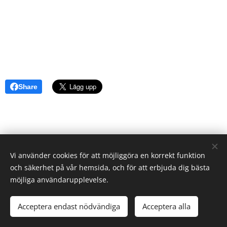
Share
Vi använder cookies för att möjliggöra en korrekt funktion
och säkerhet på vår hemsida, och för att erbjuda dig bästa
möjliga användarupplevelse.
© Västerås hundkapplöpningsällskap
Acceptera endast nödvändiga
Acceptera alla
Skapad med
Webnode
Cookies