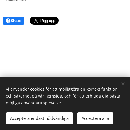
Share
Vi använder cookies för att möjliggöra en korrekt funktion
och säkerhet på vår hemsida, och för att erbjuda dig bästa
möjliga användarupplevelse.
© Västerås hundkapplöpningsällskap
Acceptera endast nödvändiga
Acceptera alla
Skapad med
Webnode
Cookies