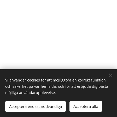
Vi använder cookies för att möjliggöra en korrekt funktion
och säkerhet på vår hemsida, och för att erbjuda dig bästa
möjliga användarupplevelse.
© Västerås hundkapplöpningsällskap
Acceptera endast nödvändiga
Acceptera alla
Skapad med
Webnode
Cookies